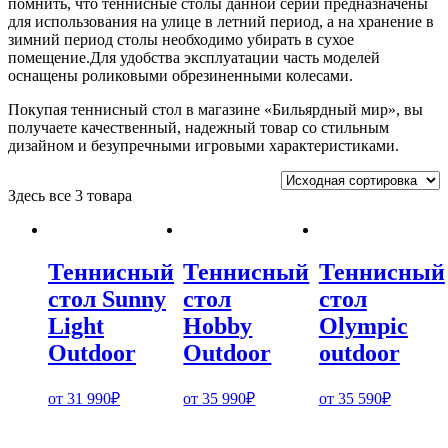
помнить, что теннисные столы данной серии предназначены
для использования на улице в летний период, а на хранение в
зимний период столы необходимо убирать в сухое
помещение.Для удобства эксплуатации часть моделей
оснащены роликовыми обрезиненными колесами.
Покупая теннисный стол в магазине «Бильярдный мир», вы
получаете качественный, надежный товар со стильным
дизайном и безупречными игровыми характеристиками.
Здесь все 3 товара
Теннисный
Теннисный
Теннисный
стол Sunny
стол
стол
Light
Hobby
Olympic
Outdoor
Outdoor
outdoor
от
31 990
₽
от
35 990
₽
от
35 590
₽