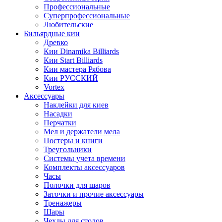
Профессиональные
Суперпрофессиональные
Любительские
Бильярдные кии
Древко
Кии Dinamika Billiards
Кии Start Billiards
Кии мастера Рябова
Кии РУССКИЙ
Vortex
Аксессуары
Наклейки для киев
Насадки
Перчатки
Мел и держатели мела
Постеры и книги
Треугольники
Системы учета времени
Комплекты аксессуаров
Часы
Полочки для шаров
Заточки и прочие аксессуары
Тренажеры
Шары
Чехлы для столов