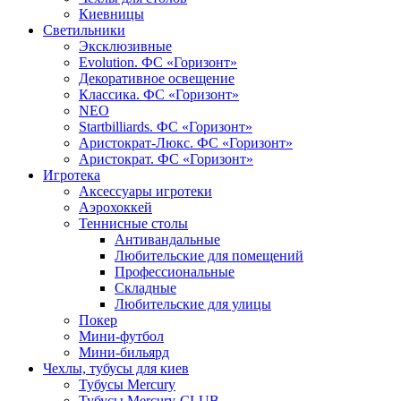
Киевницы
Светильники
Эксклюзивные
Evolution. ФС «Горизонт»
Декоративное освещение
Классика. ФС «Горизонт»
NEO
Startbilliards. ФС «Горизонт»
Аристократ-Люкс. ФС «Горизонт»
Аристократ. ФС «Горизонт»
Игротека
Аксессуары игротеки
Аэрохоккей
Теннисные столы
Антивандальные
Любительские для помещений
Профессиональные
Складные
Любительские для улицы
Покер
Мини-футбол
Мини-бильярд
Чехлы, тубусы для киев
Тубусы Mercury
Тубусы Mercury-CLUB