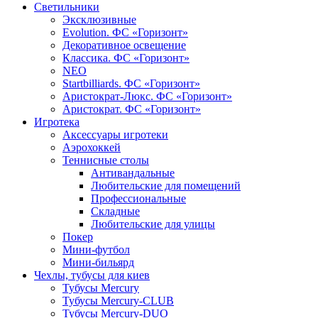
Светильники
Эксклюзивные
Evolution. ФС «Горизонт»
Декоративное освещение
Классика. ФС «Горизонт»
NEO
Startbilliards. ФС «Горизонт»
Аристократ-Люкс. ФС «Горизонт»
Аристократ. ФС «Горизонт»
Игротека
Аксессуары игротеки
Аэрохоккей
Теннисные столы
Антивандальные
Любительские для помещений
Профессиональные
Складные
Любительские для улицы
Покер
Мини-футбол
Мини-бильярд
Чехлы, тубусы для киев
Тубусы Mercury
Тубусы Mercury-CLUB
Тубусы Mercury-DUO