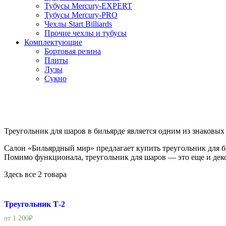
Тубусы Mercury-EXPERT
Тубусы Mercury-PRO
Чехлы Start Billiards
Прочие чехлы и тубусы
Комплектующие
Бортовая резина
Плиты
Лузы
Сукно
Треугольник для шаров в бильярде является одним из знаковых
Салон «Бильярдный мир» предлагает купить треугольник для б
Помимо функционала, треугольник для шаров — это еще и дек
Здесь все 2 товара
Треугольник Т-2
от
1 200
₽