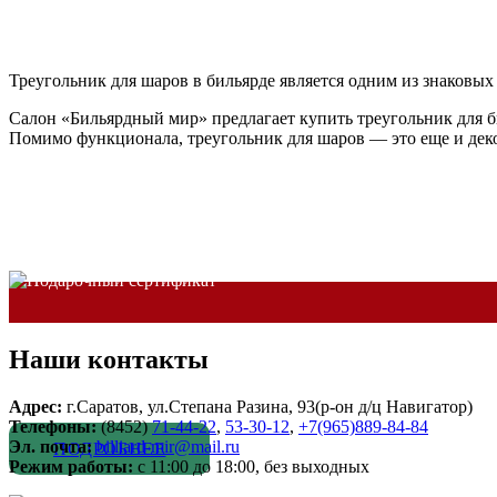
Треугольник для шаров в бильярде является одним из знаковых
Салон «Бильярдный мир» предлагает купить треугольник для б
Помимо функционала, треугольник для шаров — это еще и дек
Подарочный сертификат
Наши контакты
Покупайте сертификаты на 5000 или 10000! Это отличный подар
Адрес:
г.Саратов, ул.Степана Разина, 93(р-он д/ц Навигатор)
друзей и близкий на Новый год или день рождения
Телефоны:
(8452)
71-44-22
,
53-30-12
,
+7(965)889-84-84
Эл. почта:
billiard-mir@mail.ru
ПОДРОБНЕЕ
Режим работы:
c 11:00 до 18:00, без выходных