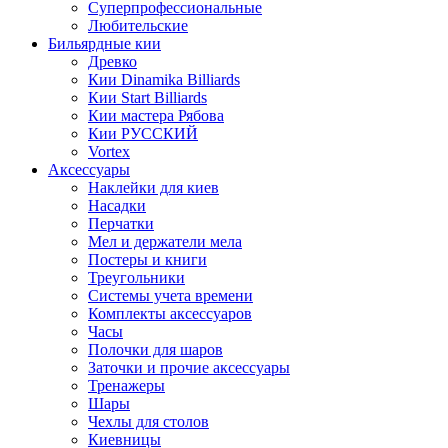
Суперпрофессиональные
Любительские
Бильярдные кии
Древко
Кии Dinamika Billiards
Кии Start Billiards
Кии мастера Рябова
Кии РУССКИЙ
Vortex
Аксессуары
Наклейки для киев
Насадки
Перчатки
Мел и держатели мела
Постеры и книги
Треугольники
Системы учета времени
Комплекты аксессуаров
Часы
Полочки для шаров
Заточки и прочие аксессуары
Тренажеры
Шары
Чехлы для столов
Киевницы