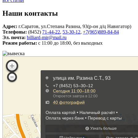
все статьи
Наши контакты
Адрес:
г.Саратов, ул.Степана Разина, 93(р-он д/ц Навигатор)
Телефоны:
(8452)
71-44-22
,
53-30-12
,
+7(965)889-84-84
Эл. почта:
billiard-mir@mail.ru
Режим работы:
c 11:00 до 18:00, без выходных